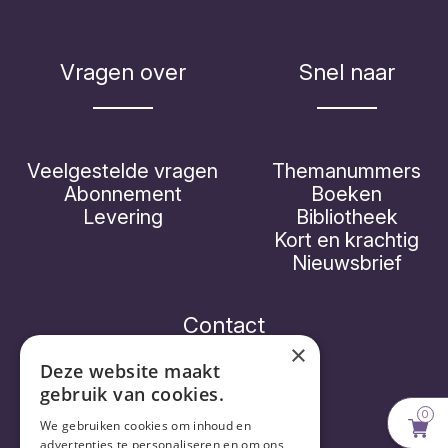
Vragen over
Snel naar
Veelgestelde vragen
Themanummers
Abonnement
Boeken
Levering
Bibliotheek
Kort en krachtig
Nieuwsbrief
Contact
×
Deze website maakt
gebruik van cookies.
0
Vorthex Aequo bv
We gebruiken cookies om inhoud en
advertenties te personaliseren en om ons