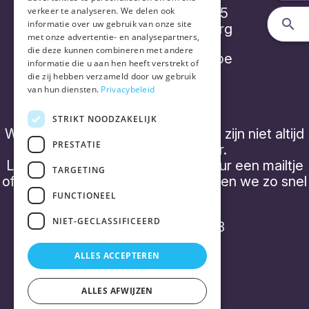
Diepenbroekstraatje 15
verkeer te analyseren. We delen ook
informatie over uw gebruik van onze site
2220 Heist-op-den-Berg
met onze advertentie- en analysepartners,
die deze kunnen combineren met andere
info@placebonocebo.be
informatie die u aan hen heeft verstrekt of
die zij hebben verzameld door uw gebruik
+32 (0) 490 21 62 07
van hun diensten.
Privacybeleid
STRIKT NOODZAKELIJK
We hebben geen 'kantooruren' en zijn niet altijd
PRESTATIE
telefonisch bereikbaar.
Laat een boodschap achter of stuur een mailtje
TARGETING
of een WhatsApp bericht, dan nemen we zo snel
mogelijk contact op.
FUNCTIONEEL
NIET-GECLASSIFICEERD
BTW BE0843 357 788
ALLES ACCEPTEREN
ALLES AFWIJZEN