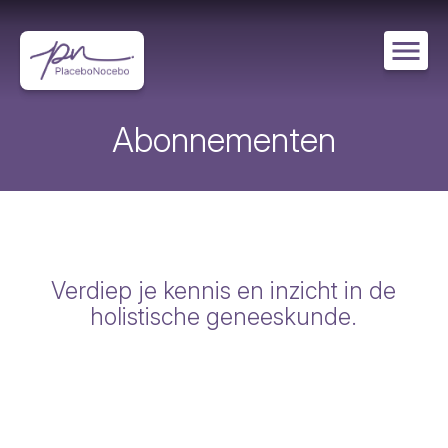
Overslaan
en
naar
de
inhoud
gaan
Abonnementen
Verdiep je kennis en inzicht in de
holistische geneeskunde.