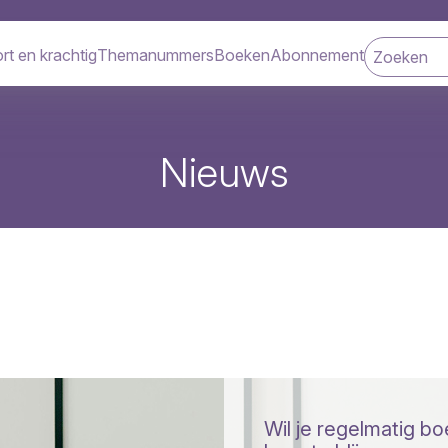
rt en krachtig
Themanummers
Boeken
Abonnement
navigatie
Nieuws
Wil je regelmatig b