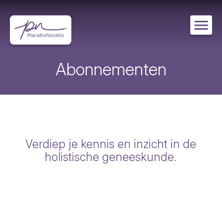
Overslaan
en
naar
de
inhoud
gaan
Abonnementen
Verdiep je kennis en inzicht in de
holistische geneeskunde.