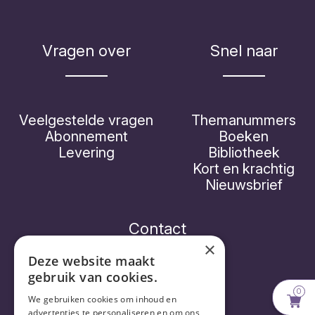
Vragen over
Snel naar
Veelgestelde vragen
Themanummers
Abonnement
Boeken
Levering
Bibliotheek
Kort en krachtig
Nieuwsbrief
Contact
×
Deze website maakt
gebruik van cookies.
0
Vorthex Aequo bv
We gebruiken cookies om inhoud en
advertenties te personaliseren en om ons