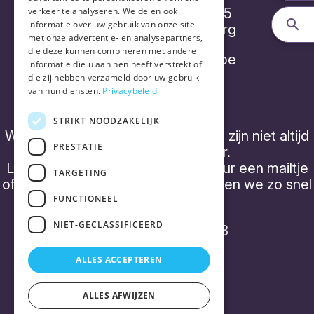
Diepenbroekstraatje 15
verkeer te analyseren. We delen ook
informatie over uw gebruik van onze site
2220 Heist-op-den-Berg
met onze advertentie- en analysepartners,
die deze kunnen combineren met andere
info@placebonocebo.be
informatie die u aan hen heeft verstrekt of
die zij hebben verzameld door uw gebruik
+32 (0) 490 21 62 07
van hun diensten.
Privacybeleid
STRIKT NOODZAKELIJK
We hebben geen 'kantooruren' en zijn niet altijd
PRESTATIE
telefonisch bereikbaar.
Laat een boodschap achter of stuur een mailtje
TARGETING
of een WhatsApp bericht, dan nemen we zo snel
mogelijk contact op.
FUNCTIONEEL
NIET-GECLASSIFICEERD
BTW BE0843 357 788
ALLES ACCEPTEREN
ALLES AFWIJZEN