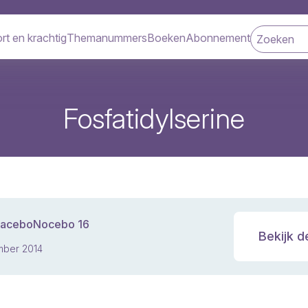
rt en krachtig
Themanummers
Boeken
Abonnement
navigatie
Fosfatidylserine
laceboNocebo 16
Bekijk d
ber 2014