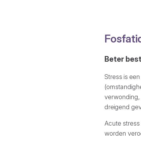
Fosfati
Beter bes
Stress is ee
(omstandighed
verwonding, 
dreigend gev
Acute stress 
worden veroor