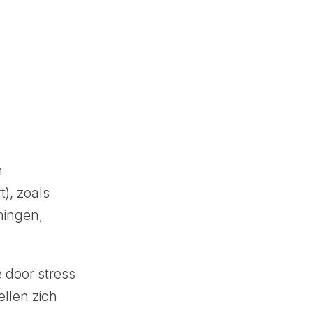
n
t), zoals
ningen,
e door stress
ellen zich