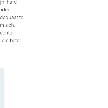
ijn, hard
inden,
adequaat te
am zich.
 echter
n om beter
.