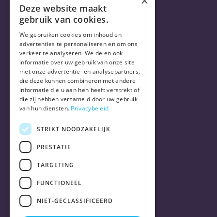
×
Deze website maakt
gebruik van cookies.
Veelgestelde vragen
Abonnement
We gebruiken cookies om inhoud en
Levering
advertenties te personaliseren en om ons
verkeer te analyseren. We delen ook
informatie over uw gebruik van onze site
met onze advertentie- en analysepartners,
die deze kunnen combineren met andere
informatie die u aan hen heeft verstrekt of
die zij hebben verzameld door uw gebruik
van hun diensten.
Privacybeleid
STRIKT NOODZAKELIJK
PRESTATIE
TARGETING
FUNCTIONEEL
NIET-GECLASSIFICEERD