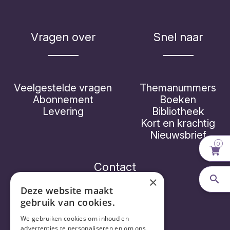
Vragen over
Snel naar
Veelgestelde vragen
Themanummers
Abonnement
Boeken
Levering
Bibliotheek
Kort en krachtig
Nieuwsbrief
0
Contact
×
Deze website maakt
gebruik van cookies.
Vorthex Aequo bv
We gebruiken cookies om inhoud en
advertenties te personaliseren en om ons