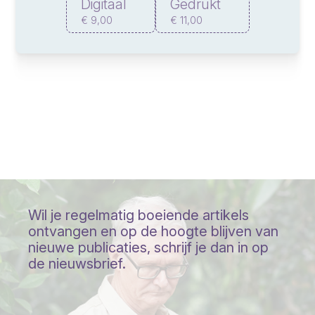
Digitaal
Gedrukt
€ 9,00
€ 11,00
Wil je regelmatig boeiende artikels
ontvangen en op de hoogte blijven van
nieuwe publicaties, schrijf je dan in op
de nieuwsbrief.