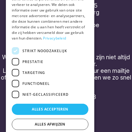
verkeer te analyseren. We delen ook
Diepenbroekstraatje 15
informatie over uw gebruik van onze site
2220 Heist-op-den-Berg
met onze advertentie- en analysepartners,
die deze kunnen combineren met andere
info@placebonocebo.be
informatie die u aan hen heeft verstrekt of
die zij hebben verzameld door uw gebruik
+32 (0) 490 21 62 07
van hun diensten.
Privacybeleid
STRIKT NOODZAKELIJK
We hebben geen 'kantooruren' en zijn niet altijd
PRESTATIE
telefonisch bereikbaar.
Laat een boodschap achter of stuur een mailtje
TARGETING
of een WhatsApp bericht, dan nemen we zo snel
mogelijk contact op.
FUNCTIONEEL
NIET-GECLASSIFICEERD
BTW BE0843 357 788
ALLES ACCEPTEREN
ALLES AFWIJZEN