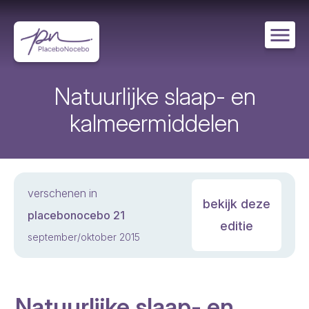
Overslaan
en
naar
de
inhoud
gaan
Natuurlijke slaap- en
kalmeermiddelen
verschenen in
bekijk deze
placebonocebo 21
editie
september/oktober 2015
Natuurlijke slaap- en