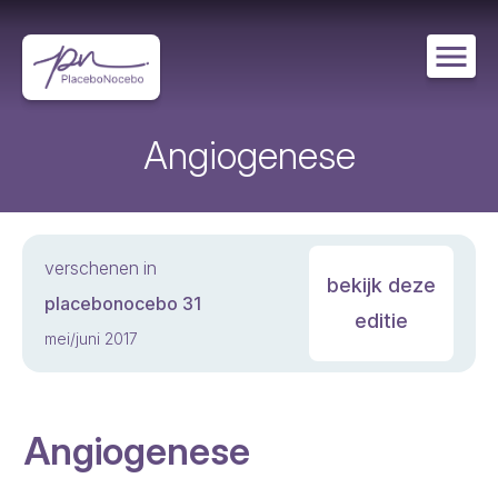
Overslaan
en
naar
de
inhoud
gaan
Angiogenese
verschenen in
bekijk deze
placebonocebo 31
editie
mei/juni 2017
Angiogenese