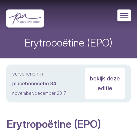
Overslaan
en
naar
de
inhoud
gaan
Erytropoëtine (EPO)
verschenen in
bekijk deze
placebonocebo 34
editie
november/december 2017
Erytropoëtine (EPO)