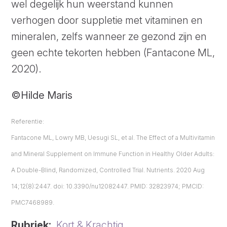
wel degelijk hun weerstand kunnen
verhogen door suppletie met vitaminen en
mineralen, zelfs wanneer ze gezond zijn en
geen echte tekorten hebben (Fantacone ML,
2020).
©
Hilde Maris
Referentie:
Fantacone ML, Lowry MB, Uesugi SL, et al.
The Effect of a Multivitamin
and Mineral Supplement on Immune Function in Healthy Older Adults:
A Double-Blind, Randomized, Controlled Trial. Nutrients. 2020 Aug
14;12(8):2447. doi: 10.3390/nu12082447. PMID: 32823974; PMCID:
PMC7468989.
Rubriek
Kort & Krachtig