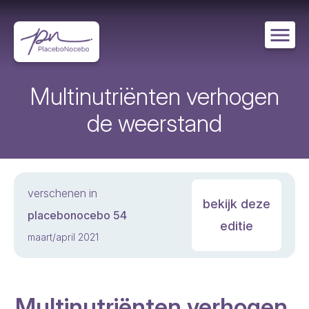
Overslaan
en
naar
de
inhoud
gaan
Multinutriënten verhogen
de weerstand
verschenen in
bekijk deze
placebonocebo 54
editie
maart/april 2021
Multinutriënten verhogen