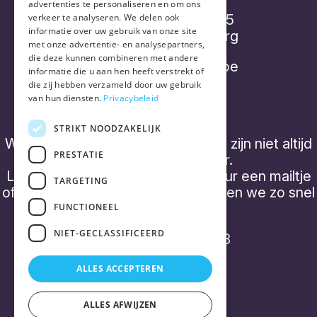
advertenties te personaliseren en om ons
Diepenbroekstraatje 15
verkeer te analyseren. We delen ook
informatie over uw gebruik van onze site
2220 Heist-op-den-Berg
met onze advertentie- en analysepartners,
die deze kunnen combineren met andere
info@placebonocebo.be
informatie die u aan hen heeft verstrekt of
die zij hebben verzameld door uw gebruik
+32 (0) 490 21 62 07
van hun diensten.
Privacybeleid
STRIKT NOODZAKELIJK
We hebben geen 'kantooruren' en zijn niet altijd
PRESTATIE
telefonisch bereikbaar.
Laat een boodschap achter of stuur een mailtje
TARGETING
of een WhatsApp bericht, dan nemen we zo snel
mogelijk contact op.
FUNCTIONEEL
NIET-GECLASSIFICEERD
BTW BE0843 357 788
ALLES ACCEPTEREN
ALLES AFWIJZEN