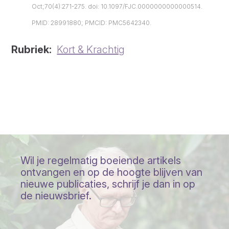
Oct;70(4):271-275. doi: 10.1097/FJC.0000000000000514.
PMID: 28991880; PMCID: PMC5642340.
Rubriek
Kort & Krachtig
Wil je regelmatig boeiende artikels
ontvangen en op de hoogte blijven van
nieuwe publicaties, schrijf je dan in op
de nieuwsbrief.