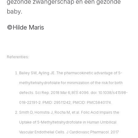
gezonde zwangerschap en een gezonde
baby.
©
Hilde Maris
Referenties:
Bailey SW, Ayling JE. The pharmacokinetic advantage of 5-
methyltetrahydrofolate for minimization of the risk for birth
defects. Sci Rep. 2018 Mar 6;8(1):4096. doi: 10.1038/s41598-
018-22191-2. PMID: 29511242; PMCID: PMC5840174.
Smith D, Hornstra J, Rocha M, et al. Folic Acid Impairs the
Uptake of 5-Methyltetrahydrofolate in Human Umbilical
Vascular Endothelial Cells. J Cardiovasc Pharmacol. 2017