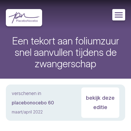
Overslaan
en
naar
de
inhoud
gaan
Een tekort aan foliumzuur
snel aanvullen tijdens de
zwangerschap
verschenen in
bekijk deze
placebonocebo 60
editie
maart/april 2022