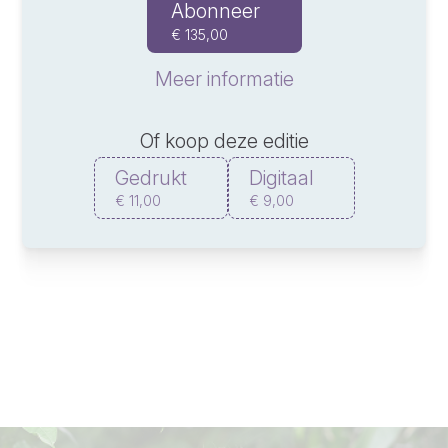
Abonneer
€ 135,00
Meer informatie
Of koop deze editie
Gedrukt
Digitaal
€ 11,00
€ 9,00