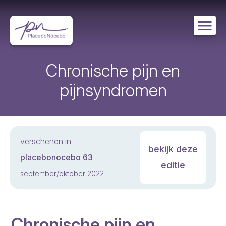
Overslaan
en
naar
de
inhoud
gaan
Chronische pijn en
pijnsyndromen
verschenen in
bekijk deze
placebonocebo 63
editie
september/oktober 2022
Chronische pijn en