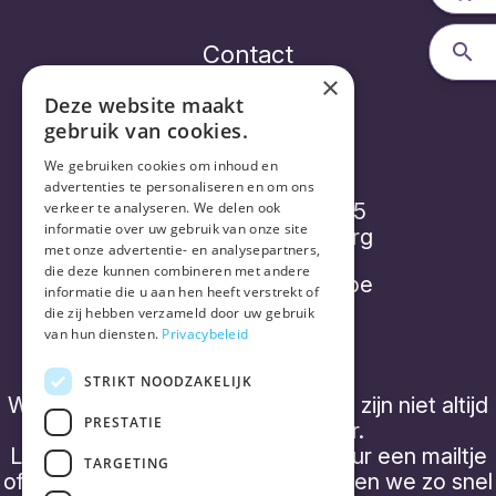
Contact
×
Deze website maakt
gebruik van cookies.
Vorthex Aequo bv
We gebruiken cookies om inhoud en
advertenties te personaliseren en om ons
verkeer te analyseren. We delen ook
Diepenbroekstraatje 15
informatie over uw gebruik van onze site
2220 Heist-op-den-Berg
met onze advertentie- en analysepartners,
die deze kunnen combineren met andere
info@placebonocebo.be
informatie die u aan hen heeft verstrekt of
die zij hebben verzameld door uw gebruik
+32 (0) 490 21 62 07
van hun diensten.
Privacybeleid
STRIKT NOODZAKELIJK
We hebben geen 'kantooruren' en zijn niet altijd
PRESTATIE
telefonisch bereikbaar.
Laat een boodschap achter of stuur een mailtje
TARGETING
of een WhatsApp bericht, dan nemen we zo snel