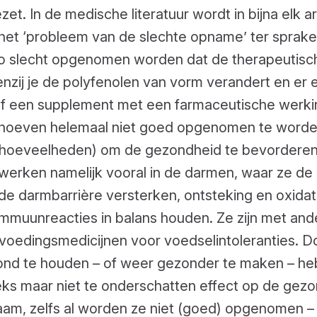
ezet.
In de medische literatuur wordt in bijna elk ar
het ‘probleem van de slechte opname’ ter sprake
o slecht opgenomen worden dat de therapeutis
tenzij je de polyfenolen van vorm verandert en er 
of een supplement met een farmaceutische werki
 hoeven helemaal niet goed opgenomen te worden
e hoeveelheden) om de gezondheid te bevorderen
werken namelijk vooral in de darmen, waar ze de
de darmbarrière versterken, ontsteking en oxidat
mmuunreacties in balans houden. Ze zijn met an
voedingsmedicijnen voor voedselintoleranties. D
nd te houden – of weer gezonder te maken – he
ks maar niet te onderschatten effect op de gez
haam, zelfs al worden ze niet (goed) opgenomen – o