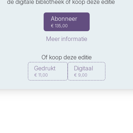
de digitale bibliotheek of koop deze editie
Abonneer
€ 135,00
Meer informatie
Of koop deze editie
Gedrukt
Digitaal
€ 11,00
€ 9,00