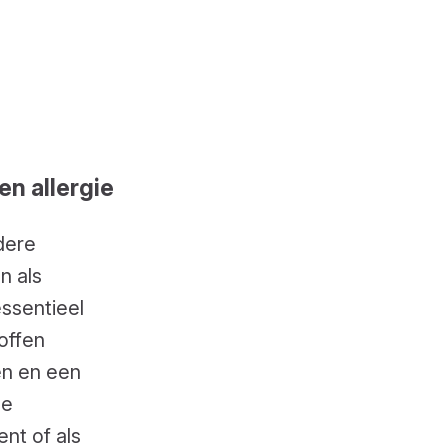
en allergie
ndere
n als
essentieel
offen
en en een
ge
nt of als