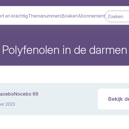
rt en krachtig
Themanummers
Boeken
Abonnement
navigatie
Polyfenolen in de darmen
laceboNocebo 69
Bekijk d
er 2023