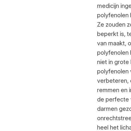
medicijn ing
polyfenolen 
Ze zouden z
beperkt is, 
van maakt, 
polyfenolen
niet in grot
polyfenolen 
verbeteren, 
remmen en i
de perfecte 
darmen gezo
onrechtstree
heel het lic