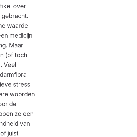
tikel over
 gebracht.
che waarde
een medicijn
ng. Maar
 (of toch
. Veel
 darmflora
ieve stress
dere woorden
oor de
bben ze een
ondheid van
f juist