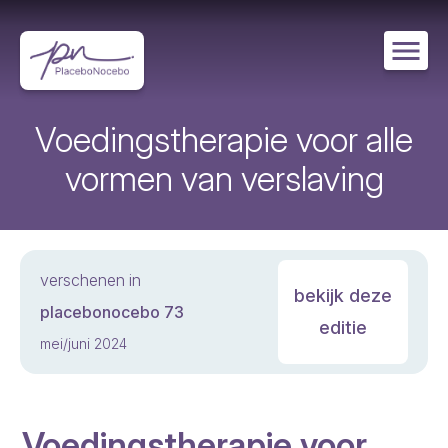
Overslaan
en
naar
de
inhoud
gaan
Voedingstherapie voor alle
vormen van verslaving
verschenen in
bekijk deze
placebonocebo 73
editie
mei/juni 2024
Voedingstherapie voor