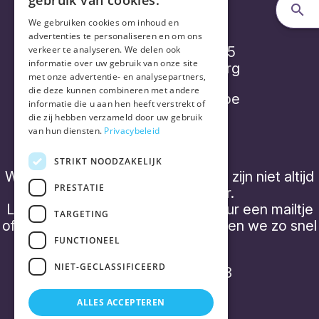
gebruik van cookies.
Vorthex Aequo bv
We gebruiken cookies om inhoud en
advertenties te personaliseren en om ons
verkeer te analyseren. We delen ook
Diepenbroekstraatje 15
informatie over uw gebruik van onze site
2220 Heist-op-den-Berg
met onze advertentie- en analysepartners,
die deze kunnen combineren met andere
info@placebonocebo.be
informatie die u aan hen heeft verstrekt of
die zij hebben verzameld door uw gebruik
+32 (0) 490 21 62 07
van hun diensten.
Privacybeleid
STRIKT NOODZAKELIJK
We hebben geen 'kantooruren' en zijn niet altijd
PRESTATIE
telefonisch bereikbaar.
Laat een boodschap achter of stuur een mailtje
TARGETING
of een WhatsApp bericht, dan nemen we zo snel
mogelijk contact op.
FUNCTIONEEL
NIET-GECLASSIFICEERD
BTW BE0843 357 788
ALLES ACCEPTEREN