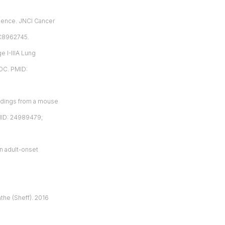
idence. JNCI Cancer
MC8962745.
e I-IIIA Lung
5OC. PMID:
indings from a mouse
PMID: 24989479;
in adult-onset
the (Sheff). 2016