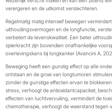
wezenlijk verschil maken en kan een zittend 
verergeren en de uitkomst verslechteren.
Regelmatig matig intensief bewegen vermindert
uithoudingsvermogen en de longfunctie, verster
verbetert de levenskwaliteit. Een beter uitho
spierkracht zijn bovendien onafhankelijke voor
overlevingskans bij longkanker (Avancini A, 202
Beweging heeft een gunstig effect op alle onde
ontstaan en de groei van longtumoren stimuler
zonder de gunstige effecten ervan te blokkeren
stress, verhoogt de antioxidantcapaciteit, besc
effecten van luchtvervuiling, vermindert de tox
chemotherapie, verhoogt de weerstand tegen vira