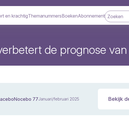
rt en krachtig
Themanummers
Boeken
Abonnement
navigatie
erbetert de prognose van
Bekijk d
laceboNocebo 77
Januari/februari 2025