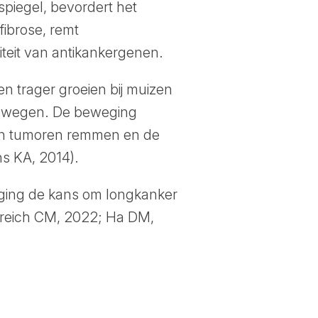
spiegel, bevordert het
fibrose, remt
iteit van antikankergenen.
n trager groeien bij muizen
 bewegen. De beweging
 van tumoren remmen en de
ns KA, 2014).
weging de kans om longkanker
denreich CM, 2022; Ha DM,