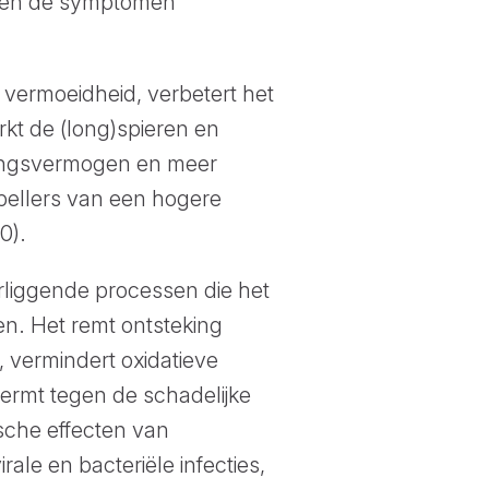
leven de symptomen
 vermoeidheid, verbetert het
kt de (long)spieren en
udingsvermogen en meer
spellers van een hogere
0).
rliggende processen die het
en. Het remt ontsteking
, vermindert oxidatieve
hermt tegen de schadelijke
ische effecten van
le en bacteriële infecties,