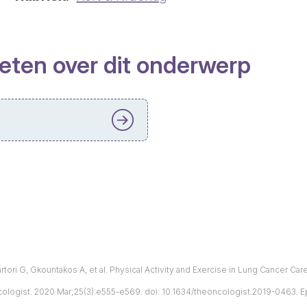
eten over dit onderwerp
artori G, Gkountakos A, et al. Physical Activity and Exercise in Lung Cancer Car
ncologist. 2020 Mar;25(3):e555-e569. doi: 10.1634/theoncologist.2019-0463. 