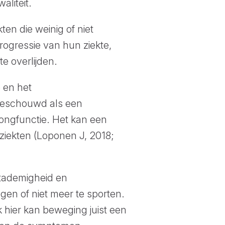
aliteit.
en die weinig of niet
ogressie van hun ziekte,
e overlijden.
 en het
beschouwd als een
longfunctie. Het kan een
ziekten (Loponen J, 2018;
rtademigheid en
en of niet meer te sporten.
 hier kan beweging juist een