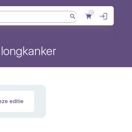
0
Gebruikers
 longkanker
eze editie