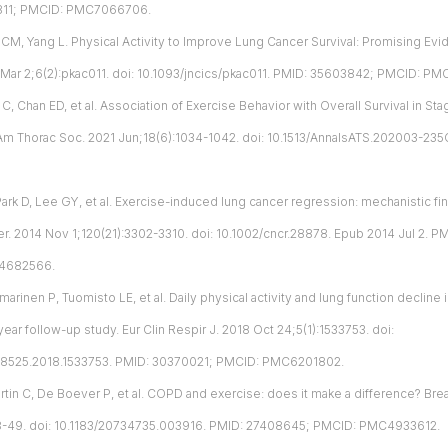
811; PMCID: PMC7066706.
 CM, Yang L. Physical Activity to Improve Lung Cancer Survival: Promising Ev
 Mar 2;6(2):pkac011. doi: 10.1093/jncics/pkac011. PMID: 35603842; PMCID: P
, Chan ED, et al. Association of Exercise Behavior with Overall Survival in Stag
Am Thorac Soc. 2021 Jun;18(6):1034-1042. doi: 10.1513/AnnalsATS.202003-23
Park D, Lee GY, et al. Exercise-induced lung cancer regression: mechanistic f
r. 2014 Nov 1;120(21):3302-3310. doi: 10.1002/cncr.28878. Epub 2014 Jul 2. 
4682566.
marinen P, Tuomisto LE, et al. Daily physical activity and lung function decline 
year follow-up study. Eur Clin Respir J. 2018 Oct 24;5(1):1533753. doi:
18525.2018.1533753. PMID: 30370021; PMCID: PMC6201802.
rtin C, De Boever P, et al. COPD and exercise: does it make a difference? Brea
8-49. doi: 10.1183/20734735.003916. PMID: 27408645; PMCID: PMC4933612.