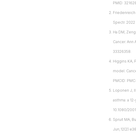
PMID: 32162
Friedenreich
Spectr. 2022
Ha DM, Zeng C
Cancer. Ann 
33326358.
Higgins KA, 
model. Cance
PMCID: PMC
Loponen J, Il
asthma: a 12-
10.1080/200
Spruit MA, Bu
Jun;12(2):e3