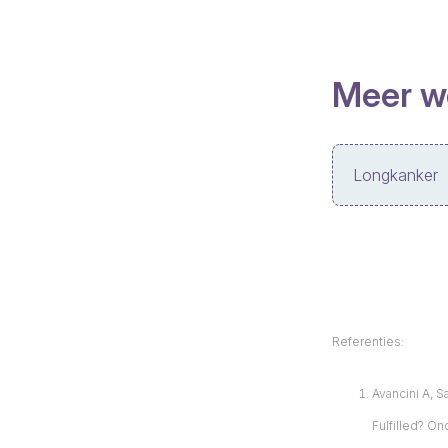
Meer w
Longkanker
Referenties:
Avancini A, S
Fulfilled? O