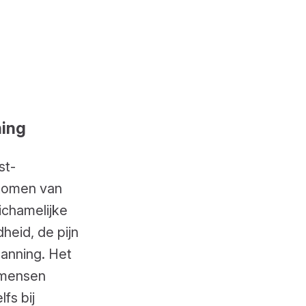
ning
st-
ptomen van
ichamelijke
heid, de pijn
panning. Het
e mensen
fs bij