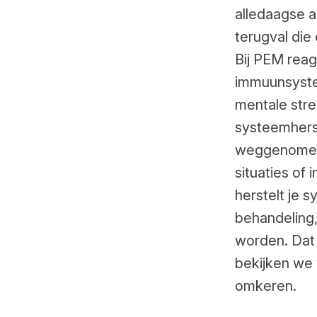
alledaagse a
terugval di
Bij PEM reag
immuunsyste
mentale stre
systeemherst
weggenomen 
situaties of
herstelt je 
behandeling
worden. Dat 
bekijken we 
omkeren.