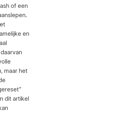
rash of een
aanslepen.
et
amelijke en
aal
 daarvan
olle
n, maar het
 de
gereset”
dit artikel
 kan