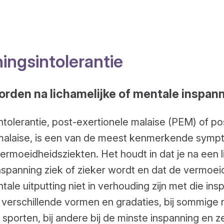
ingsintolerantie
orden na lichamelijke of mentale inspan
ntolerantie, post-exertionele malaise (PEM) of po
malaise, is een van de meest kenmerkende sym
ermoeidheidsziekten. Het houdt in dat je na een l
nspanning ziek of zieker wordt en dat de vermoeid
ale uitputting niet in verhouding zijn met die ins
 verschillende vormen en gradaties, bij sommig
 sporten, bij andere bij de minste inspanning en zel