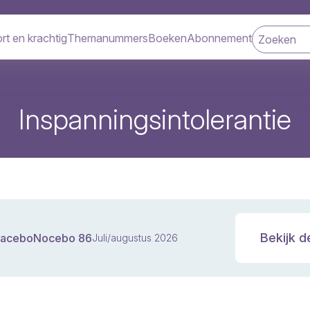
rt en krachtig
Themanummers
Boeken
Abonnement
navigatie
Inspanningsintolerantie
Bekijk d
laceboNocebo 86
Juli/augustus 2026