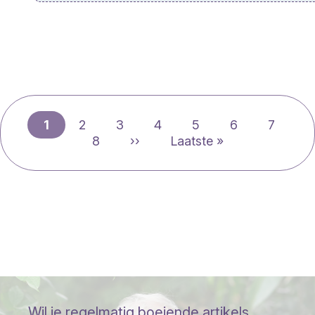
Huidige
Page
Page
Page
Page
Page
Page
1
2
3
4
5
6
7
Paginering
pagina
Page
Volgende
Laatste
8
››
Laatste »
pagina
pagina
Wil je regelmatig boeiende artikels