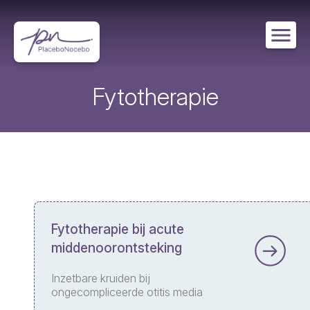
Overslaan
en
naar
de
inhoud
gaan
Fytotherapie
Fytotherapie bij acute
middenoorontsteking
Inzetbare kruiden bij
ongecompliceerde otitis media