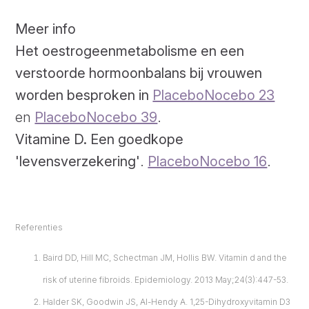
Meer info
Het oestrogeenmetabolisme en een
verstoorde hormoonbalans bij vrouwen
worden besproken in
PlaceboNocebo 23
en
PlaceboNocebo 39
.
Vitamine D. Een goedkope
'levensverzekering'
.
PlaceboNocebo 16
.
Referenties
Baird DD, Hill MC, Schectman JM, Hollis BW. Vitamin d and the
risk of uterine fibroids. Epidemiology. 2013 May;24(3):447-53.
Halder SK, Goodwin JS, Al-Hendy A. 1,25-Dihydroxyvitamin D3