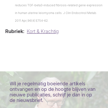
reduces TGF-beta3-induced fibrosis-related gene expression
in human uterine leiomyoma cells. J Clin Endocrinol Metab.
2011 Apr;96(4):E754-62.
Rubriek
Kort & Krachtig
Wil je regelmatig boeiende artikels
ontvangen en op de hoogte blijven van
nieuwe publicaties, schrijf je dan in op
de nieuwsbrief.