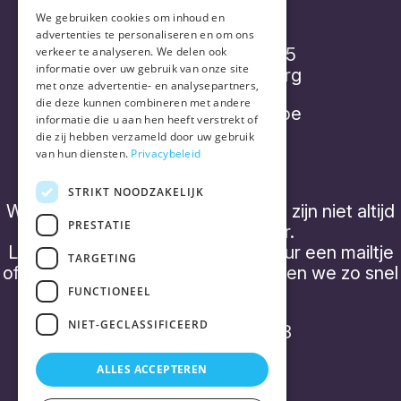
Vorthex Aequo bv
We gebruiken cookies om inhoud en
advertenties te personaliseren en om ons
Diepenbroekstraatje 15
verkeer te analyseren. We delen ook
informatie over uw gebruik van onze site
2220 Heist-op-den-Berg
met onze advertentie- en analysepartners,
die deze kunnen combineren met andere
info@placebonocebo.be
informatie die u aan hen heeft verstrekt of
die zij hebben verzameld door uw gebruik
+32 (0) 490 21 62 07
van hun diensten.
Privacybeleid
STRIKT NOODZAKELIJK
We hebben geen 'kantooruren' en zijn niet altijd
PRESTATIE
telefonisch bereikbaar.
Laat een boodschap achter of stuur een mailtje
TARGETING
of een WhatsApp bericht, dan nemen we zo snel
mogelijk contact op.
FUNCTIONEEL
NIET-GECLASSIFICEERD
BTW BE0843 357 788
ALLES ACCEPTEREN