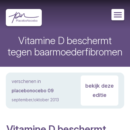
Overslaan
en
naar
de
inhoud
gaan
Vitamine D beschermt
tegen baarmoederfibromen
verschenen in
bekijk deze
placebonocebo 09
editie
september/oktober 2013
Vitamine D beschermt