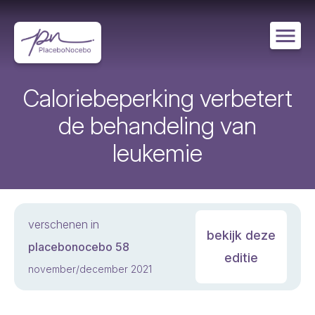
Overslaan
en
naar
de
inhoud
gaan
Caloriebeperking verbetert
de behandeling van
leukemie
verschenen in
bekijk deze
placebonocebo 58
editie
november/december 2021