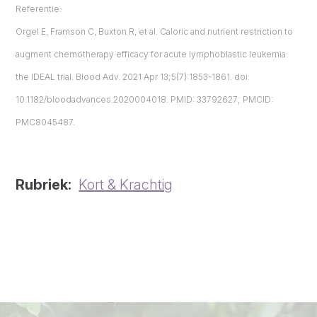
Referentie:
Orgel E, Framson C, Buxton R, et al. Caloric and nutrient restriction to
augment chemotherapy efficacy for acute lymphoblastic leukemia:
the IDEAL trial. Blood Adv. 2021 Apr 13;5(7):1853-1861. doi:
10.1182/bloodadvances.2020004018. PMID: 33792627; PMCID:
PMC8045487.
Rubriek
Kort & Krachtig