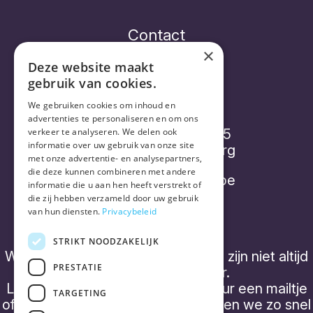
Contact
×
Deze website maakt
gebruik van cookies.
Vorthex Aequo bv
We gebruiken cookies om inhoud en
advertenties te personaliseren en om ons
Diepenbroekstraatje 15
verkeer te analyseren. We delen ook
informatie over uw gebruik van onze site
2220 Heist-op-den-Berg
met onze advertentie- en analysepartners,
die deze kunnen combineren met andere
info@placebonocebo.be
informatie die u aan hen heeft verstrekt of
die zij hebben verzameld door uw gebruik
+32 (0) 490 21 62 07
van hun diensten.
Privacybeleid
STRIKT NOODZAKELIJK
We hebben geen 'kantooruren' en zijn niet altijd
PRESTATIE
telefonisch bereikbaar.
Laat een boodschap achter of stuur een mailtje
TARGETING
of een WhatsApp bericht, dan nemen we zo snel