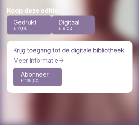
Medicijnen die haarverlies
Koop deze editie
veroorzaken
Gedrukt
Digitaal
€ 11,00
€ 9,00
Krijg toegang tot de digitale bibliotheek
Meer informatie
Abonneer
€ 135,00