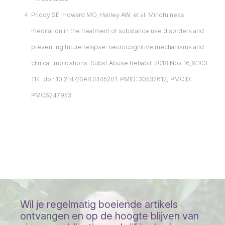
Priddy SE, Howard MO, Hanley AW, et al. Mindfulness
meditation in the treatment of substance use disorders and
preventing future relapse: neurocognitive mechanisms and
clinical implications. Subst Abuse Rehabil. 2018 Nov 16;9:103-
114. doi: 10.2147/SAR.S145201. PMID: 30532612; PMCID:
PMC6247953.
Wil je regelmatig boeiende artikels
ontvangen en op de hoogte blijven van