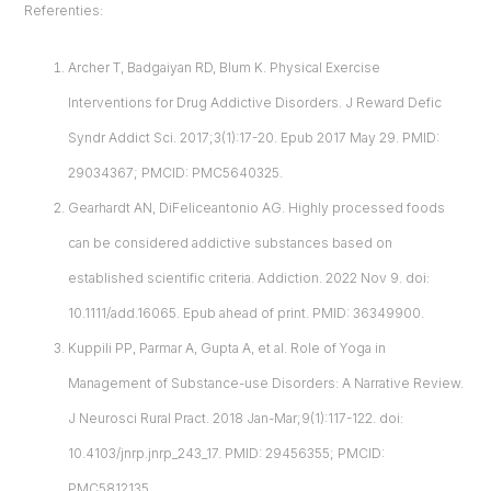
Referenties:
Archer T, Badgaiyan RD, Blum K. Physical Exercise
Interventions for Drug Addictive Disorders. J Reward Defic
Syndr Addict Sci. 2017;3(1):17-20. Epub 2017 May 29. PMID:
29034367; PMCID: PMC5640325.
Gearhardt AN, DiFeliceantonio AG. Highly processed foods
can be considered addictive substances based on
established scientific criteria. Addiction. 2022 Nov 9. doi:
10.1111/add.16065. Epub ahead of print. PMID: 36349900.
Kuppili PP, Parmar A, Gupta A, et al. Role of Yoga in
Management of Substance-use Disorders: A Narrative Review.
J Neurosci Rural Pract. 2018 Jan-Mar;9(1):117-122. doi:
10.4103/jnrp.jnrp_243_17. PMID: 29456355; PMCID:
PMC5812135.