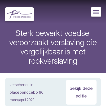
Overslaan
en
naar
de
inhoud
gaan
Sterk bewerkt voedsel
veroorzaakt verslaving die
vergelijkbaar is met
rookverslaving
verschenen in
bekijk deze
placebonocebo 66
editie
maart/april 2023