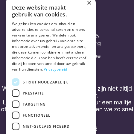
×
Deze website maakt
gebruik van cookies.
Vorthex Aequo bv
We gebruiken cookies om inhoud en
advertenties te personaliseren en om ons
Diepenbroekstraatje 15
verkeer te analyseren. We delen ook
informatie over uw gebruik van onze site
2220 Heist-op-den-Berg
met onze advertentie- en analysepartners,
die deze kunnen combineren met andere
info@placebonocebo.be
informatie die u aan hen heeft verstrekt of
die zij hebben verzameld door uw gebruik
+32 (0) 490 21 62 07
van hun diensten.
Privacybeleid
STRIKT NOODZAKELIJK
We hebben geen 'kantooruren' en zijn niet altijd
PRESTATIE
telefonisch bereikbaar.
Laat een boodschap achter of stuur een mailtje
TARGETING
of een WhatsApp bericht, dan nemen we zo snel
mogelijk contact op.
FUNCTIONEEL
NIET-GECLASSIFICEERD
BTW BE0843 357 788