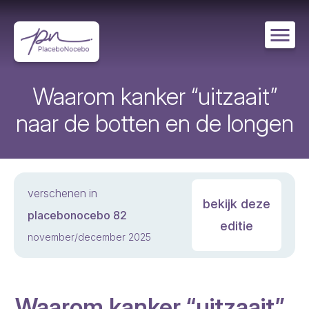
Overslaan
en
naar
de
inhoud
gaan
Waarom kanker “uitzaait”
naar de botten en de longen
verschenen in
bekijk deze
placebonocebo 82
editie
november/december 2025
Waarom kanker “uitzaait”