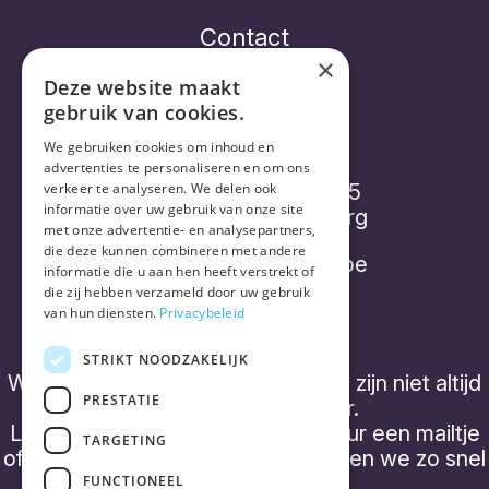
Contact
×
Deze website maakt
gebruik van cookies.
Vorthex Aequo bv
We gebruiken cookies om inhoud en
advertenties te personaliseren en om ons
Diepenbroekstraatje 15
verkeer te analyseren. We delen ook
informatie over uw gebruik van onze site
2220 Heist-op-den-Berg
met onze advertentie- en analysepartners,
die deze kunnen combineren met andere
info@placebonocebo.be
informatie die u aan hen heeft verstrekt of
die zij hebben verzameld door uw gebruik
+32 (0) 490 21 62 07
van hun diensten.
Privacybeleid
STRIKT NOODZAKELIJK
We hebben geen 'kantooruren' en zijn niet altijd
PRESTATIE
telefonisch bereikbaar.
Laat een boodschap achter of stuur een mailtje
TARGETING
of een WhatsApp bericht, dan nemen we zo snel
mogelijk contact op.
FUNCTIONEEL