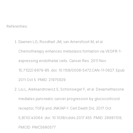
Referenties:
Daenen LG, Roodhart JM, van Amersfoort M, et al.
Chemotherapy enhances metastasis formation via VEGFR-1-
expressing endothelial cells. Cancer Res. 2011 Nov
15;71(22):6976-85. doi: 10.1158/0008-5472.CAN-11-0627. Epub
2011 Oct 5. PMID: 21975929.
Liu L, Aleksandrowicz E, Schönsiegel F, et al. Dexamethasone
mediates pancreatic cancer progression by glucocorticoid
receptor, TGFβ and JNK/AP-1. Cell Death Dis. 2017 Oct
5;8(10):e3064. doi: 10.1038/cddis.2017.455. PMID: 28981109;
PMCID: PMC5680577.