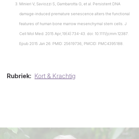
Minieri V, Saviozzi S, Gambarotta G, et al. Persistent DNA
damage-induced premature senescence alters the functional
features of human bone marrow mesenchymal stem cells. J
Cell Mol Med. 2015 Apr;19(4):734-43. doi: 10.1111/jcmm.12387.
Epub 2015 Jan 26. PMID: 25619736; PMCID: PMC4395188.
Rubriek
Kort & Krachtig