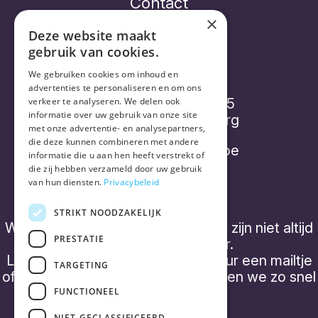
Contact
×
Deze website maakt
gebruik van cookies.
Vorthex Aequo bv
We gebruiken cookies om inhoud en
advertenties te personaliseren en om ons
Diepenbroekstraatje 15
verkeer te analyseren. We delen ook
informatie over uw gebruik van onze site
2220 Heist-op-den-Berg
met onze advertentie- en analysepartners,
die deze kunnen combineren met andere
info@placebonocebo.be
informatie die u aan hen heeft verstrekt of
die zij hebben verzameld door uw gebruik
+32 (0) 490 21 62 07
van hun diensten.
Privacybeleid
STRIKT NOODZAKELIJK
We hebben geen 'kantooruren' en zijn niet altijd
PRESTATIE
telefonisch bereikbaar.
Laat een boodschap achter of stuur een mailtje
TARGETING
of een WhatsApp bericht, dan nemen we zo snel
mogelijk contact op.
FUNCTIONEEL
NIET-GECLASSIFICEERD