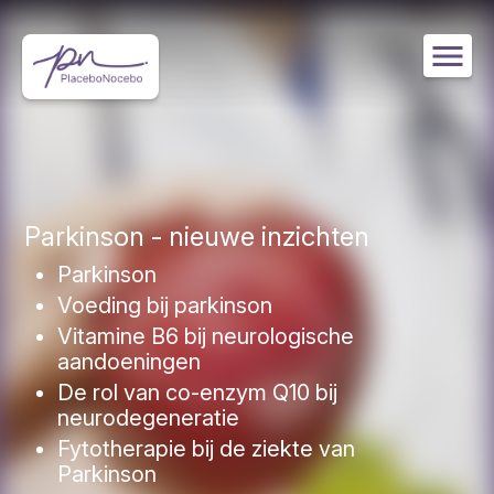
Overslaan
Afbeelding
en
naar
de
inhoud
gaan
Parkinson - nieuwe inzichten
Parkinson
Voeding bij parkinson
Vitamine B6 bij neurologische
aandoeningen
De rol van co-enzym Q10 bij
neurodegeneratie
Fytotherapie bij de ziekte van
Parkinson