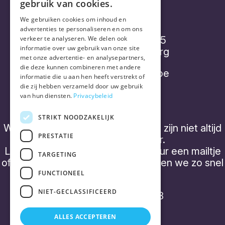
gebruik van cookies.
Vorthex Aequo bv
We gebruiken cookies om inhoud en
advertenties te personaliseren en om ons
Diepenbroekstraatje 15
verkeer te analyseren. We delen ook
informatie over uw gebruik van onze site
2220 Heist-op-den-Berg
met onze advertentie- en analysepartners,
die deze kunnen combineren met andere
info@placebonocebo.be
informatie die u aan hen heeft verstrekt of
die zij hebben verzameld door uw gebruik
+32 (0) 490 21 62 07
van hun diensten.
Privacybeleid
STRIKT NOODZAKELIJK
We hebben geen 'kantooruren' en zijn niet altijd
PRESTATIE
telefonisch bereikbaar.
Laat een boodschap achter of stuur een mailtje
TARGETING
of een WhatsApp bericht, dan nemen we zo snel
mogelijk contact op.
FUNCTIONEEL
NIET-GECLASSIFICEERD
BTW BE0843 357 788
ALLES ACCEPTEREN