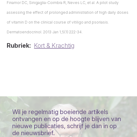
Finamor DC, Sinigaglia-Coimbra R, Neves LC, et al. A pilot study
assessing the effect of prolonged administration of high daily doses
of vitamin D on the clinical course of vitiligo and psoriasis.
Dermatoendocrinol. 2013 Jan 1;5(1):222-34.
Rubriek
Kort & Krachtig
Wil je regelmatig boeiende artikels
ontvangen en op de hoogte blijven van
nieuwe publicaties, schrijf je dan in op
de nieuwsbrief.