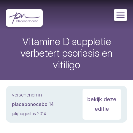
Overslaan
en
naar
de
inhoud
gaan
Vitamine D suppletie
verbetert psoriasis en
vitiligo
verschenen in
bekijk deze
placebonocebo 14
editie
juli/augustus 2014