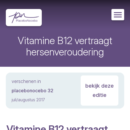
Overslaan
en
naar
de
inhoud
gaan
Vitamine B12 vertraagt
hersenveroudering
verschenen in
bekijk deze
placebonocebo 32
editie
juli/augustus 2017
Vitamine B12 vertraagt