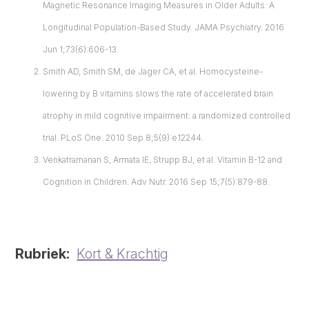
Magnetic Resonance Imaging Measures in Older Adults: A
Longitudinal Population-Based Study. JAMA Psychiatry. 2016
Jun 1;73(6):606-13.
Smith AD, Smith SM, de Jager CA, et al. Homocysteine-
lowering by B vitamins slows the rate of accelerated brain
atrophy in mild cognitive impairment: a randomized controlled
trial. PLoS One. 2010 Sep 8;5(9):e12244.
Venkatramanan S, Armata IE, Strupp BJ, et al. Vitamin B-12 and
Cognition in Children. Adv Nutr. 2016 Sep 15;7(5):879-88.
Rubriek
Kort & Krachtig