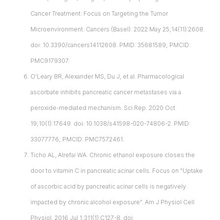
Cancer Treatment: Focus on Targeting the Tumor
Microenvironment. Cancers (Basel). 2022 May 25;14(11):2608.
doi: 10.3390/cancers14112608. PMID: 35681589; PMCID:
PMC9179307.
O'Leary BR, Alexander MS, Du J, et al. Pharmacological
ascorbate inhibits pancreatic cancer metastases via a
peroxide-mediated mechanism. Sci Rep. 2020 Oct
19;10(1):17649. doi: 10.1038/s41598-020-74806-2. PMID:
33077776; PMCID: PMC7572461.
Ticho AL, Alrefai WA. Chronic ethanol exposure closes the
door to vitamin C in pancreatic acinar cells. Focus on "Uptake
of ascorbic acid by pancreatic acinar cells is negatively
impacted by chronic alcohol exposure". Am J Physiol Cell
Physiol. 2016 Jul 1;311(1):C127-8. doi: