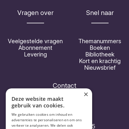
Vragen over
Snel naar
Veelgestelde vragen
Themanummers
Abonnement
Boeken
Levering
Bibliotheek
Kort en krachtig
Nieuwsbrief
Contact
×
Deze website maakt
gebruik van cookies.
Vorthex Aequo bv
We gebruiken cookies om inhoud en
advertenties te personaliseren en om ons
Diepenbroekstraatje 15
verkeer te analyseren. We delen ook