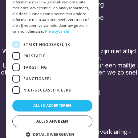
informatie over uw gebruik van onze site
2220 Heist-op-den-Berg
met onze advertentie- en analysepartners,
die deze kunnen combineren met andere
info@placebonocebo.be
informatie die u aan hen heeft verstrekt of
die zij hebben verzameld door uw gebruik
+32 (0) 490 21 62 07
van hun diensten.
Privacybeleid
STRIKT NOODZAKELIJK
We hebben geen 'kantooruren' en zijn niet altijd
PRESTATIE
telefonisch bereikbaar.
Laat een boodschap achter of stuur een mailtje
TARGETING
of een WhatsApp bericht, dan nemen we zo snel
mogelijk contact op.
FUNCTIONEEL
NIET-GECLASSIFICEERD
BTW BE0843 357 788
ALLES ACCEPTEREN
ALLES AFWIJZEN
Algemene voorwaarden
-
Cookieverklaring
-
DETAILS WEERGEVEN