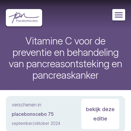
Overslaan
en
naar
de
inhoud
gaan
Vitamine C voor de
preventie en behandeling
van pancreasontsteking en
pancreaskanker
verschenen in
bekijk deze
placebonocebo 75
editie
september/oktober 2024