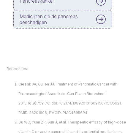
Pancreaskanker
Medicijnen die de pancreas
beschadigen
Referenties:
Cieslak JA, Cullen JJ. Treatment of Pancreatic Cancer with
Pharmacological Ascorbate. Curr Pharm Biotechnol.
2015;16(9):759-70. doi: 10.2174/138920101609150715135921.
PMID: 26201606; PMCID: PMC4895694.
Du WD, Yuan ZR, Sun J, et al. Therapeutic efficacy of high-dose
vitamin C on acute pancreatitis and its potential mechanisms.