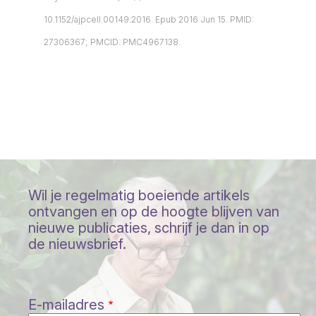
10.1152/ajpcell.00149.2016. Epub 2016 Jun 15. PMID:
27306367; PMCID: PMC4967138.
Wil je regelmatig boeiende artikels
ontvangen en op de hoogte blijven van
nieuwe publicaties, schrijf je dan in op
de nieuwsbrief.
E-mailadres