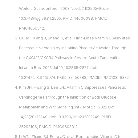
World J Gastroenterol. 2003 Nov;9(11):2565-9. doi:
10.3748/wjg.v9.i11.2565. PMID: 14606098; PMCID:
PMC4656542.
Gui M, Huang J, Sheng H, et al. High-Dose Vitamin C Alleviates
Pancreatic Necrosis by Inhibiting Platelet Activation Through
the CXCL12/CXCR4 Pathway in Severe Acute Pancreatitis. J
Inflamm Res. 2023 Jul 10;16:2865-2877. doi:
10.2147/JIR.S415974. PMID: 37456783; PMCID: PMC10348372.
Kim JH, Hwang S, Lee JH,. Vitamin C Suppresses Pancreatic
Carcinogenesis through the Inhibition of Both Glucose
Metabolism and Wnt Signaling. Int J Mol Sci. 2022 Oct
14;23(20):12249. doi: 10.3390/ijms232012249. PMID:
36293106; PMCID: PMC9603812.
Li WN, Zhang SJ, Feng JQ, et al. Repurposing Vitamin C for