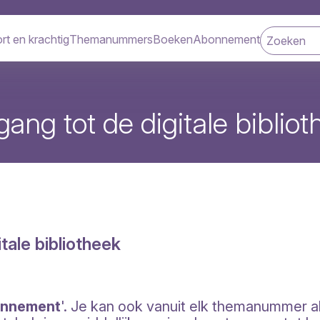
rt en krachtig
Themanummers
Boeken
Abonnement
navigatie
ang tot de digitale biblio
tale bibliotheek
nnement
'. Je kan ook vanuit elk themanummer a