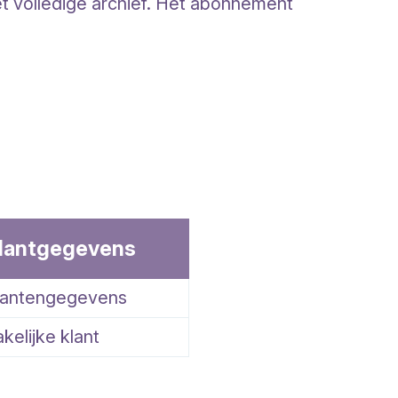
et volledige archief. Het abonnement
lantgegevens
lantengegevens
kelijke klant