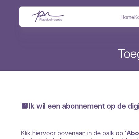
Overslaan
en
naar
Home
Ko
Hoofd
de
inhoud
gaan
Toeg
Ik wil een abonnement op de digi
Klik hiervoor bovenaan in de balk op '
Abo