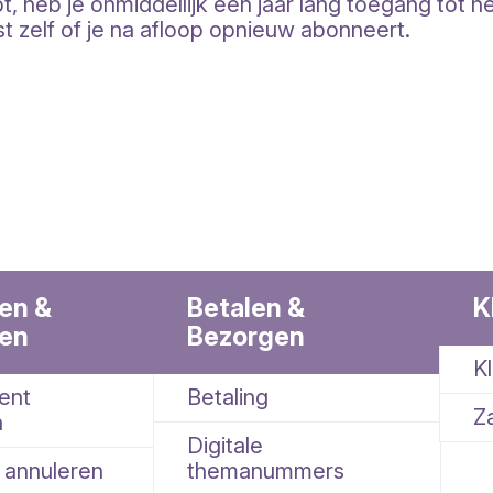
 heb je onmiddellijk een jaar lang toegang tot h
st zelf of je na afloop opnieuw abonneert.
en &
Betalen &
K
ren
Bezorgen
K
ent
Betaling
Za
n
Digitale
g annuleren
themanummers