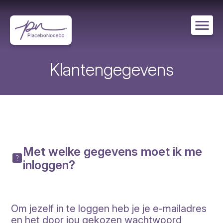
Overslaan
en
naar
de
inhoud
gaan
Klantengegevens
Met welke gegevens moet ik me
inloggen?
Om jezelf in te loggen heb je je e-mailadres
en het door jou gekozen wachtwoord