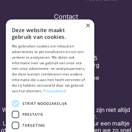
Contact
×
Deze website maakt
gebruik van cookies.
Vorthex Aequo bv
We gebruiken cookies om inhoud en
advertenties te personaliseren en om ons
Diepenbroekstraatje 15
verkeer te analyseren. We delen ook
informatie over uw gebruik van onze site
2220 Heist-op-den-Berg
met onze advertentie- en analysepartners,
die deze kunnen combineren met andere
info@placebonocebo.be
informatie die u aan hen heeft verstrekt of
die zij hebben verzameld door uw gebruik
+32 (0) 490 21 62 07
van hun diensten.
Privacybeleid
STRIKT NOODZAKELIJK
We hebben geen 'kantooruren' en zijn niet altijd
PRESTATIE
telefonisch bereikbaar.
Laat een boodschap achter of stuur een mailtje
TARGETING
of een WhatsApp bericht, dan nemen we zo snel