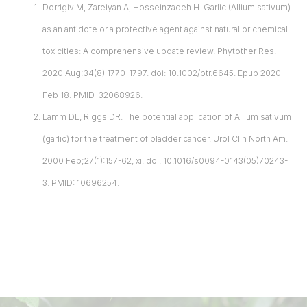
Dorrigiv M, Zareiyan A, Hosseinzadeh H. Garlic (Allium sativum)
as an antidote or a protective agent against natural or chemical
toxicities: A comprehensive update review. Phytother Res.
2020 Aug;34(8):1770-1797. doi: 10.1002/ptr.6645. Epub 2020
Feb 18. PMID: 32068926.
Lamm DL, Riggs DR. The potential application of Allium sativum
(garlic) for the treatment of bladder cancer. Urol Clin North Am.
2000 Feb;27(1):157-62, xi. doi: 10.1016/s0094-0143(05)70243-
3. PMID: 10696254.