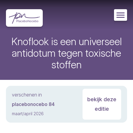
Overslaan
en
naar
de
inhoud
gaan
Knoflook is een universeel
antidotum tegen toxische
stoffen
verschenen in
bekijk deze
placebonocebo 84
editie
maart/april 2026