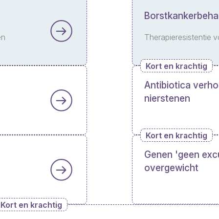
Borstkankerbeha
en
Therapieresistentie 
Kort en krachtig
Antibiotica verho
nierstenen
Kort en krachtig
Genen 'geen exc
overgewicht
Kort en krachtig