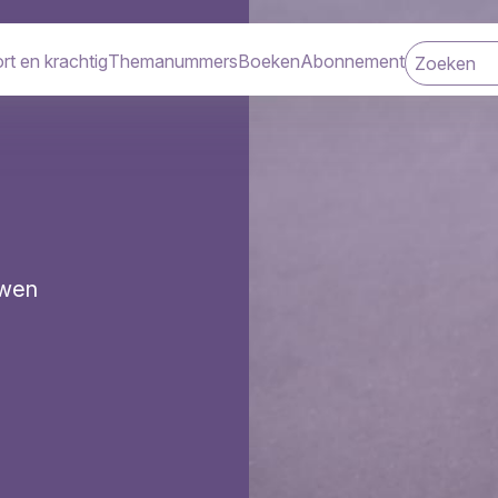
rt en krachtig
Themanummers
Boeken
Abonnement
navigatie
uwen