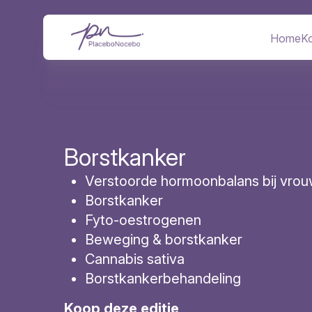
Overslaan
Afbeelding
en
naar
Home
Ko
Hoofd
de
inhoud
gaan
Borstkanker
Verstoorde hormoonbalans bij vro
Borstkanker
Fyto-oestrogenen
Beweging & borstkanker
Cannabis sativa
Borstkankerbehandeling
Koop deze editie