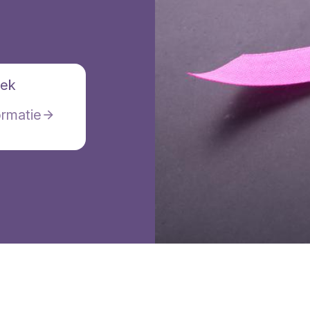
eek
ormatie