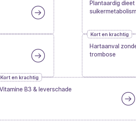
Plantaardig dieet
suikermetabolis
Kort en krachtig
Hartaanval zonde
trombose
Kort en krachtig
Vitamine B3 & leverschade