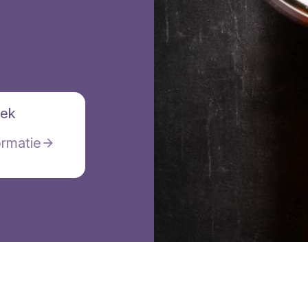
eek
ormatie