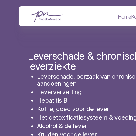
Overslaan
Afbeelding
en
naar
Home
Ko
Hoofd
de
inhoud
gaan
Leverschade & chronis
leverziekte
Leverschade, oorzaak van chronis
aandoeningen
Leververvetting
Hepatitis B
Koffie, goed voor de lever
Het detoxificatiesysteem & voedin
Alcohol & de lever
Kruiden voor de lever