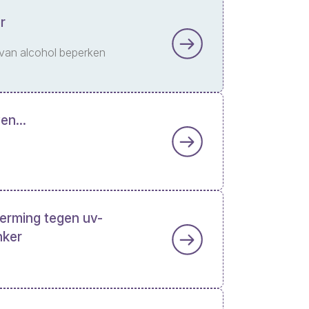
r
 van alcohol beperken
en...
herming tegen uv-
nker