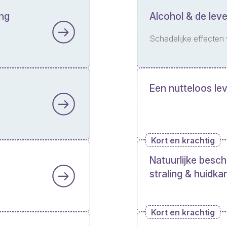
ing
Alcohol & de leve
n
Schadelijke effecten
Een nutteloos lev
Kort en krachtig
Natuurlijke besc
straling & huidka
Kort en krachtig