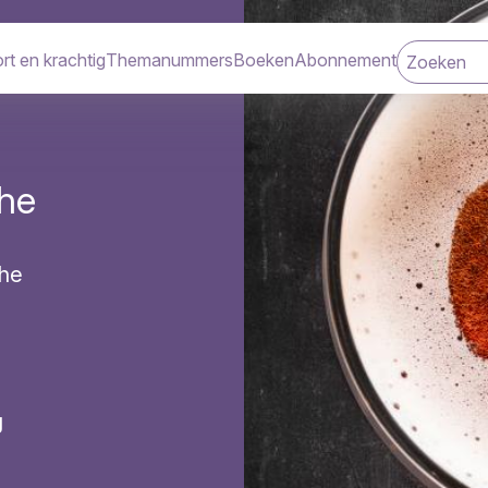
rt en krachtig
Themanummers
Boeken
Abonnement
navigatie
che
che
g