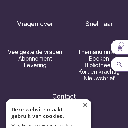
Vragen over
Snel naar
0
Veelgestelde vragen
Themanummers
Abonnement
Boeken
Levering
Bibliotheek
Kort en krachtig
Nieuwsbrief
Contact
×
Deze website maakt
gebruik van cookies.
Vorthex Aequo bv
We gebruiken cookies om inhoud en