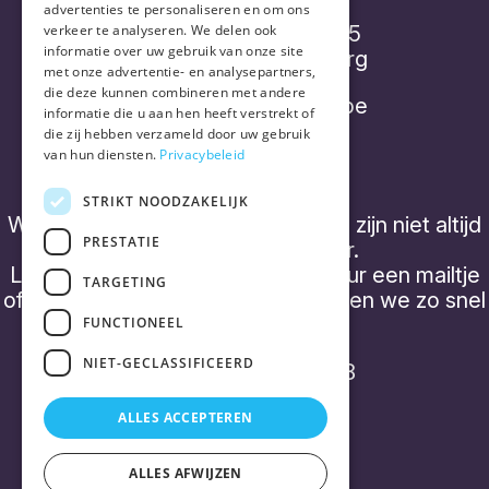
advertenties te personaliseren en om ons
Diepenbroekstraatje 15
verkeer te analyseren. We delen ook
informatie over uw gebruik van onze site
2220 Heist-op-den-Berg
met onze advertentie- en analysepartners,
die deze kunnen combineren met andere
info@placebonocebo.be
informatie die u aan hen heeft verstrekt of
die zij hebben verzameld door uw gebruik
+32 (0) 490 21 62 07
van hun diensten.
Privacybeleid
STRIKT NOODZAKELIJK
We hebben geen 'kantooruren' en zijn niet altijd
PRESTATIE
telefonisch bereikbaar.
Laat een boodschap achter of stuur een mailtje
TARGETING
of een WhatsApp bericht, dan nemen we zo snel
mogelijk contact op.
FUNCTIONEEL
NIET-GECLASSIFICEERD
BTW BE0843 357 788
ALLES ACCEPTEREN
ALLES AFWIJZEN