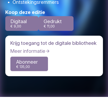
Ontstekingsremmers
Koop deze editie
Digitaal
Gedrukt
€ 9,00
€ 11,00
Krijg toegang tot de digitale bibliotheek
Meer informatie
Abonneer
€ 135,00