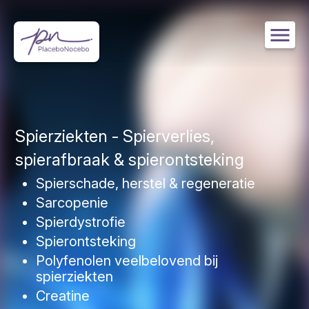
Overslaan
Afbeelding
en
naar
de
inhoud
gaan
Spierziekten - Spierverlies,
spierafbraak & spierontsteking
Spierschade, herstel & regeneratie
Sarcopenie
Spierdystrofie
Spierontsteking
Polyfenolen veelbelovend bij
spierziekten
Creatine