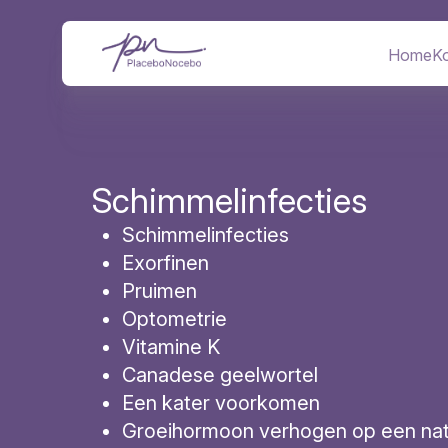
Overslaan
Afbeelding
en
naar
Home
Ko
Hoofd
de
inhoud
gaan
Schimmelinfecties
Schimmelinfecties
Exorfinen
Pruimen
Optometrie
Vitamine K
Canadese geelwortel
Een kater voorkomen
Groeihormoon verhogen op een natu