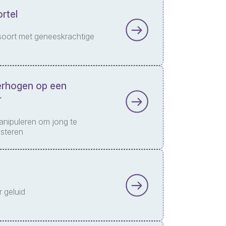
rtel
oort met geneeskrachtige
rhogen op een
r
manipuleren om jong te
esteren
 geluid