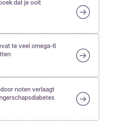
boek dat je ooit
evat te veel omega-6
tten
door noten verlaagt
angerschapsdiabetes