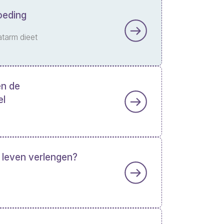
oeding
atarm dieet
en de
el
 leven verlengen?