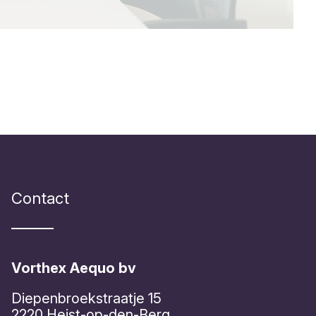
Contact
Vorthex Aequo bv
Diepenbroekstraatje 15
2220 Heist-op-den-Berg