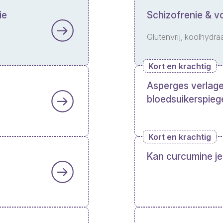
ie
Schizofrenie & v
Glutenvrij, koolhydra
Kort en krachtig
Asperges verlag
bloedsuikerspieg
Kort en krachtig
Kan curcumine je