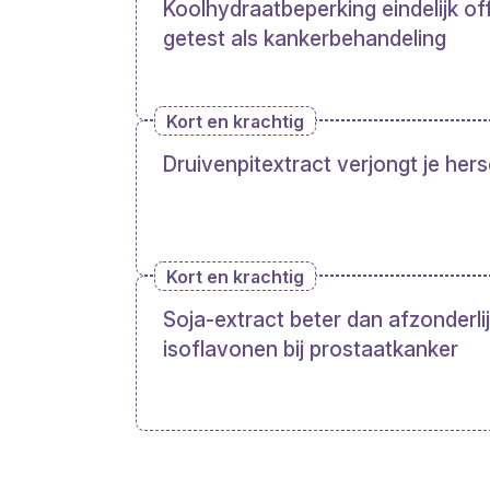
Koolhydraatbeperking eindelijk off
getest als kankerbehandeling
Kort en krachtig
Druivenpitextract verjongt je her
Kort en krachtig
Soja-extract beter dan afzonderli
isoflavonen bij prostaatkanker