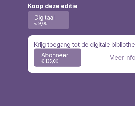
manier
Koop deze editie
Bewust leven in het hier & nu
Digitaal
Zelfbeschadiging
€ 9,00
Fluconazol, antischimmel medicatie
Schizofrenie & voeding
Krijg toegang tot de digitale biblioth
Abonneer
Meer inf
€ 135,00