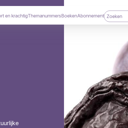
rt en krachtig
Themanummers
Boeken
Abonnement
navigatie
urlijke