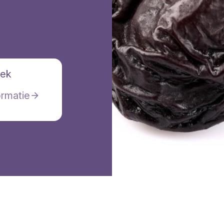
eek
ormatie