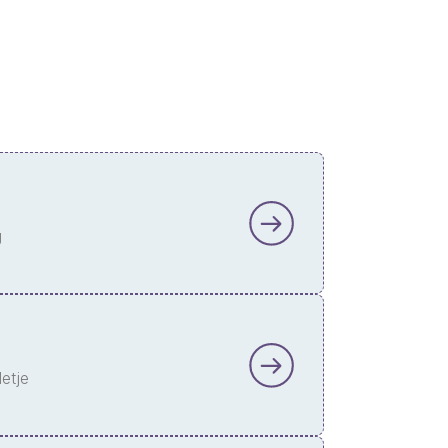
g
letje