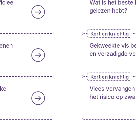
icieel
Wat is het beste 
gelezen hebt?
Kort en krachtig
senen
Gekweekte vis b
en verzadigde ve
Kort en krachtig
jke
Vlees vervangen 
het risico op zw